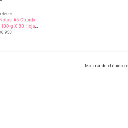
Adetec
 Notas A5 Cosida
 100 g X 80 Hojas
or Morado
$
6.950
Mostrando el único r