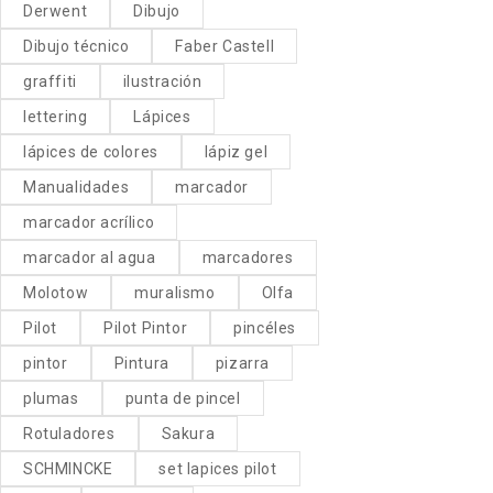
Derwent
Dibujo
Dibujo técnico
Faber Castell
graffiti
ilustración
lettering
Lápices
lápices de colores
lápiz gel
Manualidades
marcador
marcador acrílico
marcador al agua
marcadores
Molotow
muralismo
Olfa
Pilot
Pilot Pintor
pincéles
pintor
Pintura
pizarra
plumas
punta de pincel
Rotuladores
Sakura
SCHMINCKE
set lapices pilot