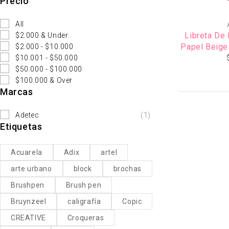
Precio
All
Libreta De
$2.000 & Under
Papel Beige
$2.000 - $10.000
Col
$10.001 - $50.000
$50.000 - $100.000
$100.000 & Over
Marcas
Adetec
(1)
Etiquetas
Acuarela
Adix
artel
arte urbano
block
brochas
Brushpen
Brush pen
Bruynzeel
caligrafía
Copic
CREATIVE
Croqueras