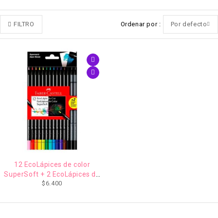
FILTRO
Ordenar por
Por defecto
12 EcoLápices de color
SuperSoft + 2 EcoLápices de
$
6.400
grafito