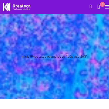
0
Inicio
Productos etiquetados “Lápices Soft”