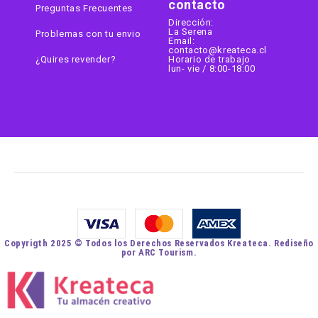
contacto
Preguntas Frecuentes
Dirección:
La Serena
Problemas con tu envio
Email:
contacto@kreateca.cl
¿Quires revender?
Horario de trabajo
lun- vie / 8:00-18:00
Copyrigth 2025 © Todos los Derechos Reservados Kreateca. Rediseño
por ARC Tourism.