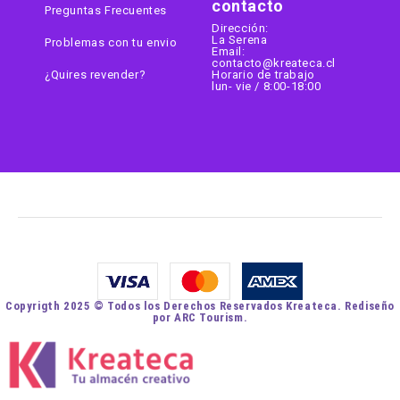
contacto
Preguntas Frecuentes
Dirección:
La Serena
Problemas con tu envio
Email:
contacto@kreateca.cl
¿Quires revender?
Horario de trabajo
lun- vie / 8:00-18:00
Copyrigth 2025 © Todos los Derechos Reservados Kreateca. Rediseño
por ARC Tourism.