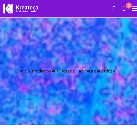
0
Inicio
Productos etiquetados “lapicera caligráfica”