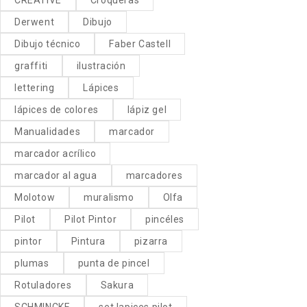
Derwent
Dibujo
Dibujo técnico
Faber Castell
graffiti
ilustración
lettering
Lápices
lápices de colores
lápiz gel
Manualidades
marcador
marcador acrílico
marcador al agua
marcadores
Molotow
muralismo
Olfa
Pilot
Pilot Pintor
pincéles
pintor
Pintura
pizarra
plumas
punta de pincel
Rotuladores
Sakura
SCHMINCKE
set lapices pilot