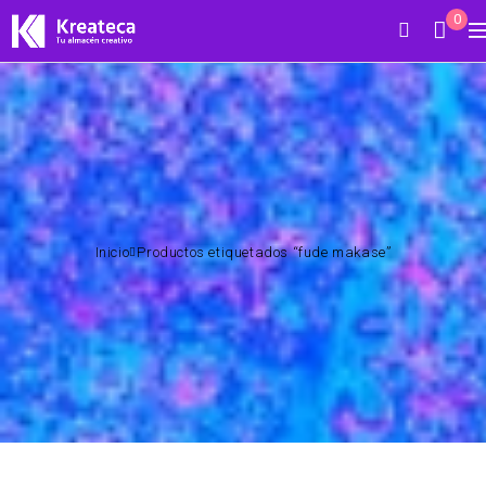
0
Inicio
Productos etiquetados “fude makase”