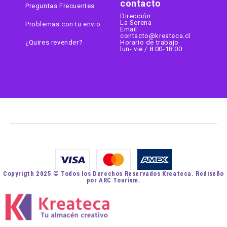
contacto
Preguntas Frecuentes
Dirección:
La Serena
Problemas con tu envio
Email:
contacto@kreateca.cl
¿Quires revender?
Horario de trabajo
lun- vie / 8:00-18:00
Copyrigth 2025 © Todos los Derechos Reservados Kreateca. Rediseño
por ARC Tourism.