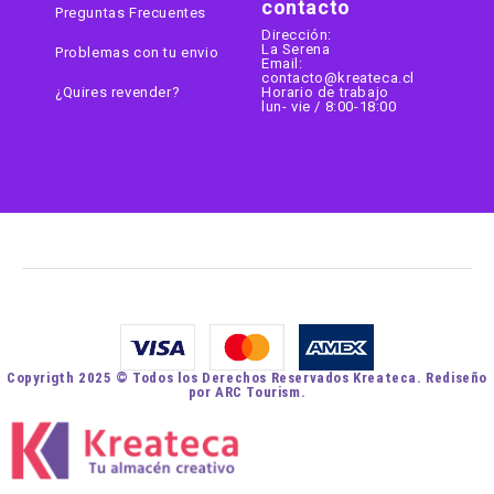
contacto
Preguntas Frecuentes
Dirección:
La Serena
Problemas con tu envio
Email:
contacto@kreateca.cl
¿Quires revender?
Horario de trabajo
lun- vie / 8:00-18:00
Copyrigth 2025 © Todos los Derechos Reservados Kreateca. Rediseño
por ARC Tourism.