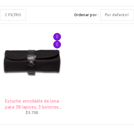
FILTRO
Ordenar por
Por defecto
Estuche enrollable de lona
para 38 lapices, 3 botones
$
5.700
Negro