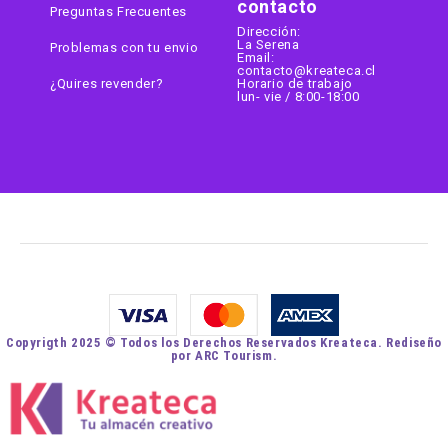
contacto
Preguntas Frecuentes
Dirección:
La Serena
Problemas con tu envio
Email:
contacto@kreateca.cl
¿Quires revender?
Horario de trabajo
lun- vie / 8:00-18:00
Copyrigth 2025 © Todos los Derechos Reservados Kreateca. Rediseño
por ARC Tourism.