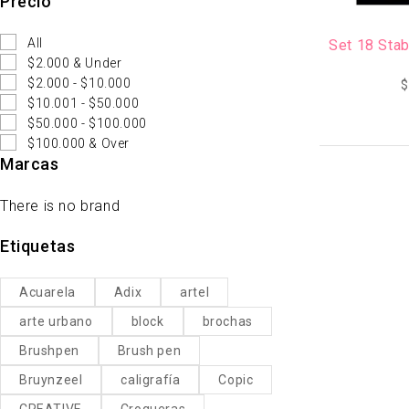
Precio
All
Set 18 Stab
$2.000 & Under
$2.000 - $10.000
$
$10.001 - $50.000
$50.000 - $100.000
$100.000 & Over
Marcas
There is no brand
Etiquetas
Acuarela
Adix
artel
arte urbano
block
brochas
Brushpen
Brush pen
Bruynzeel
caligrafía
Copic
CREATIVE
Croqueras