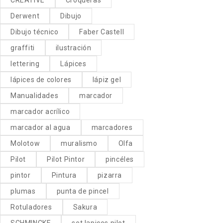
Derwent
Dibujo
Dibujo técnico
Faber Castell
graffiti
ilustración
lettering
Lápices
lápices de colores
lápiz gel
Manualidades
marcador
marcador acrílico
marcador al agua
marcadores
Molotow
muralismo
Olfa
Pilot
Pilot Pintor
pincéles
pintor
Pintura
pizarra
plumas
punta de pincel
Rotuladores
Sakura
SCHMINCKE
set lapices pilot