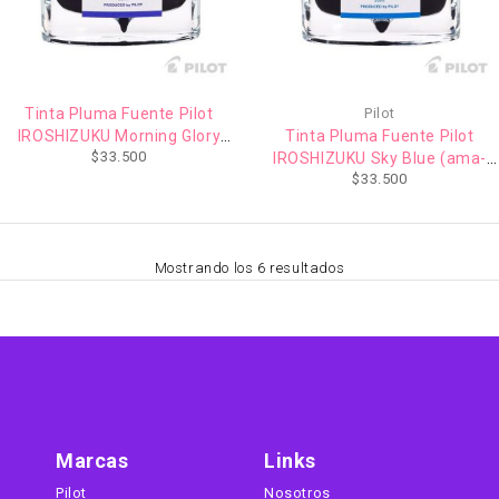
Tinta Pluma Fuente Pilot
Pilot
IROSHIZUKU Morning Glory
Tinta Pluma Fuente Pilot
$
33.500
(asa-gao) 50ml
IROSHIZUKU Sky Blue (ama-
$
33.500
iro) 50ml
Mostrando los 6 resultados
Marcas
Links
Pilot
Nosotros