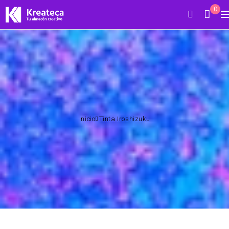
0
Inicio
Tinta Iroshizuku