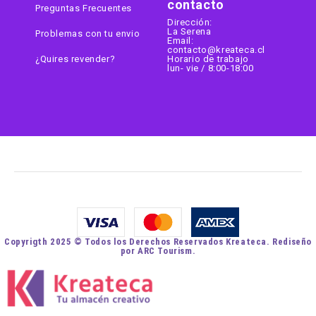
contacto
Preguntas Frecuentes
Dirección:
La Serena
Problemas con tu envio
Email:
contacto@kreateca.cl
¿Quires revender?
Horario de trabajo
lun- vie / 8:00-18:00
Copyrigth 2025 © Todos los Derechos Reservados Kreateca. Rediseño
por ARC Tourism.