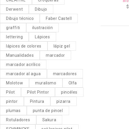
In
$
Derwent
Dibujo
Dibujo técnico
Faber Castell
graffiti
ilustración
lettering
Lápices
lápices de colores
lápiz gel
Manualidades
marcador
marcador acrílico
marcador al agua
marcadores
Molotow
muralismo
Olfa
Pilot
Pilot Pintor
pincéles
pintor
Pintura
pizarra
plumas
punta de pincel
Rotuladores
Sakura
SCHMINCKE
set lapices pilot