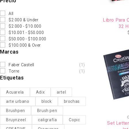
Precio
All
Libro Para C
$2.000 & Under
32 H
$2.000 - $10.000
$10.001 - $50.000
$50.000 - $100.000
$100.000 & Over
Marcas
Faber Castell
(1)
Torre
(1)
Etiquetas
Acuarela
Adix
artel
arte urbano
block
brochas
Brushpen
Brush pen
C
Bruynzeel
caligrafía
Copic
Set Letter
CREATIVE
Croqueras