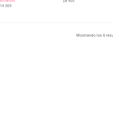
termedio
$
8.900
14.000
Mostrando los 6 res