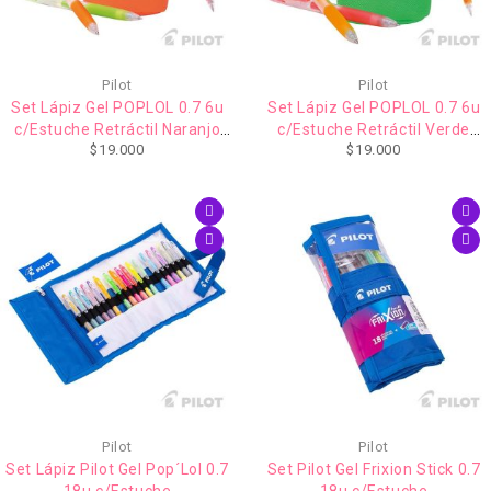
Pilot
Pilot
Set Lápiz Gel POPLOL 0.7 6u
Set Lápiz Gel POPLOL 0.7 6u
c/Estuche Retráctil Naranjo
c/Estuche Retráctil Verde
$
19.000
$
19.000
PILOT (incluye su caja regalo)
PILOT (incluye caja Regalo)
AGOTADO
Pilot
Pilot
Set Lápiz Pilot Gel Pop´Lol 0.7
Set Pilot Gel Frixion Stick 0.7
18u c/Estuche
18u c/Estuche