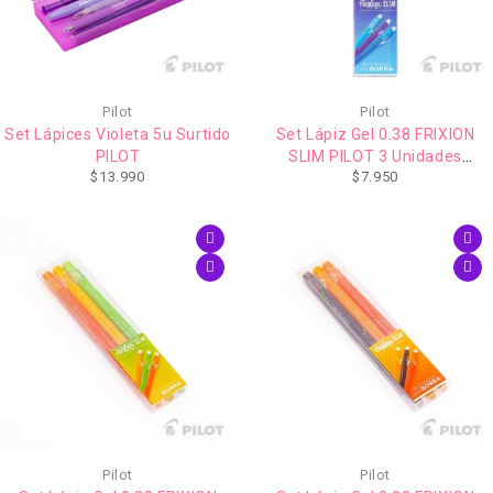
Pilot
Pilot
Set Lápices Violeta 5u Surtido
Set Lápiz Gel 0.38 FRIXION
PILOT
SLIM PILOT 3 Unidades
$
13.990
$
7.950
(Borrable)
Pilot
Pilot