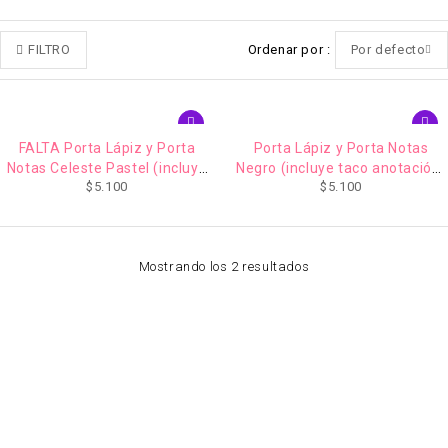
FILTRO
Ordenar por
Por defecto
FALTA Porta Lápiz y Porta
Porta Lápiz y Porta Notas
Notas Celeste Pastel (incluye
Negro (incluye taco anotación)
$
5.100
$
5.100
Taco Anotación) Sworld
Sworld
Mostrando los 2 resultados