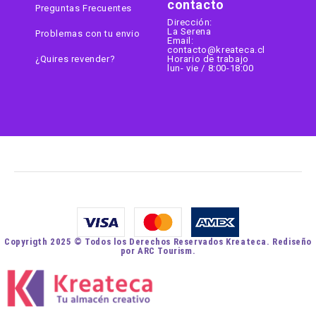
contacto
Preguntas Frecuentes
Dirección:
La Serena
Problemas con tu envio
Email:
contacto@kreateca.cl
¿Quires revender?
Horario de trabajo
lun- vie / 8:00-18:00
Copyrigth 2025 © Todos los Derechos Reservados Kreateca. Rediseño
por ARC Tourism.