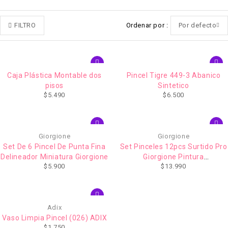
FILTRO
Ordenar por
Por defecto
Caja Plástica Montable dos
Pincel Tigre 449-3 Abanico
pisos
Sintetico
$
5.490
$
6.500
Giorgione
Giorgione
Set De 6 Pincel De Punta Fina
Set Pinceles 12pcs Surtido Pro
Delineador Miniatura Giorgione
Giorgione Pintura
$
5.900
$
13.990
Acrylic,Acuarela,Gouache Con
Estuche
Adix
Vaso Limpia Pincel (026) ADIX
$
1.750