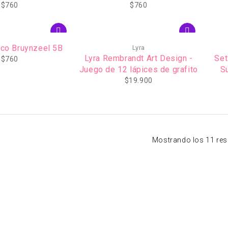
$
760
$
760
ico Bruynzeel 5B
Lyra
Lyra Rembrandt Art Design -
Set
$
760
Juego de 12 lápices de grafito
S
$
19.900
Mostrando los 11 res