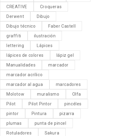
CREATIVE
Croqueras
Derwent
Dibujo
Dibujo técnico
Faber Castell
graffiti
ilustración
lettering
Lápices
lápices de colores
lápiz gel
Manualidades
marcador
marcador acrílico
marcador al agua
marcadores
Molotow
muralismo
Olfa
Pilot
Pilot Pintor
pincéles
pintor
Pintura
pizarra
plumas
punta de pincel
Rotuladores
Sakura