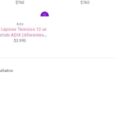
$
760
$
760
Adix
 Lápices Técnicos 12 un
urtido ADIX (diferentes
grados)
$
2.990
ultados