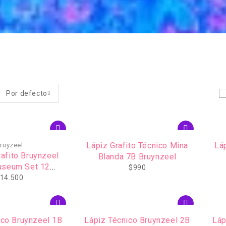
Por defecto
Lápiz Grafito Técnico Mina
Lá
ruyzeel
afito Bruynzeel
Blanda 7B Bruynzeel
useum Set 12
$
990
daciones
14.500
ico Bruynzeel 1B
Lápiz Técnico Bruynzeel 2B
Láp