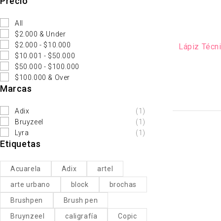
Precio
All
$2.000 & Under
$2.000 - $10.000
Lápiz Técn
$10.001 - $50.000
$50.000 - $100.000
$100.000 & Over
Marcas
Adix
(1)
Bruyzeel
(1)
Lyra
(1)
Etiquetas
Acuarela
Adix
artel
arte urbano
block
brochas
Brushpen
Brush pen
Bruynzeel
caligrafía
Copic