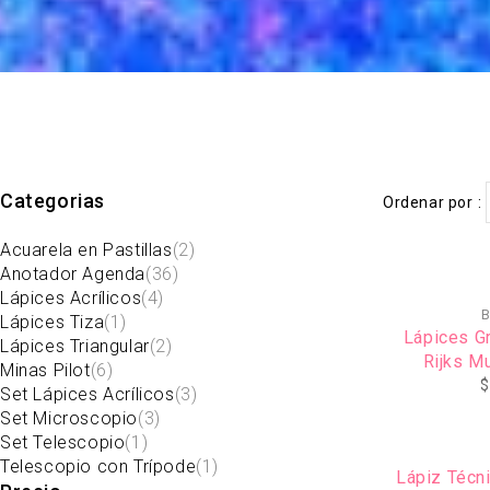
Categorias
Ordenar por
Acuarela en Pastillas
(2)
Anotador Agenda
(36)
Lápices Acrílicos
(4)
B
Lápices Tiza
(1)
Lápices Gr
Lápices Triangular
(2)
Rijks M
Minas Pilot
(6)
Gra
$
Set Lápices Acrílicos
(3)
Set Microscopio
(3)
Set Telescopio
(1)
Telescopio con Trípode
(1)
Lápiz Técn