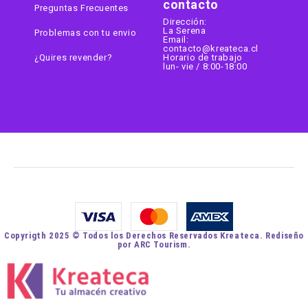
contacto
Preguntas Frecuentes
Dirección:
La Serena
Problemas con tu envio
Email:
contacto@kreateca.cl
¿Quires revender?
Horario de trabajo
lun- vie / 8:00-18:00
Copyrigth 2025 © Todos los Derechos Reservados Kreateca. Rediseño
por ARC Tourism.