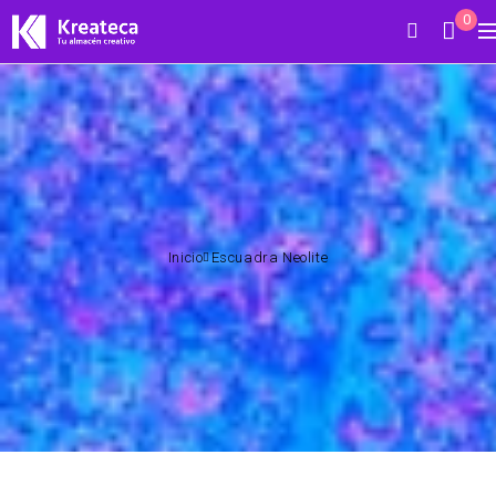
0
Inicio
Escuadra Neolite