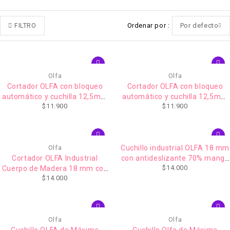
FILTRO
Ordenar por
Por defecto
Olfa
Olfa
Cortador OLFA con bloqueo
Cortador OLFA con bloqueo
automático y cuchilla 12,5mm
automático y cuchilla 12,5mm
$
11.900
$
11.900
Celeste
Rosado
Olfa
Cuchillo industrial OLFA 18 mm
Cortador OLFA Industrial
con antideslizante 70% mango
$
14.000
Cuerpo de Madera 18 mm con
madera
$
14.000
antideslizante Seguro
Automático
Olfa
Olfa
Cuchillo OLFA de Máxima
Cuchillo Olfa de Máxima