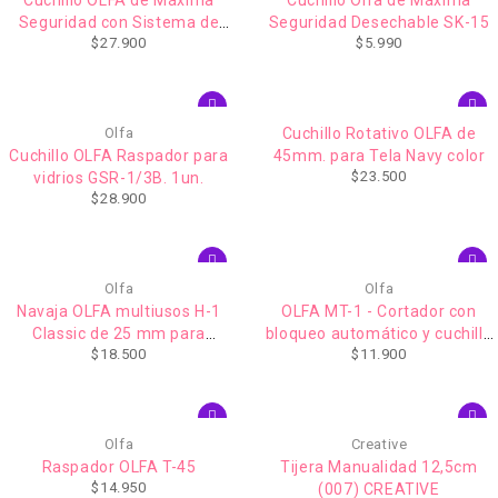
Seguridad con Sistema de
Seguridad Desechable SK-15
$
27.900
$
5.990
Corte Removible SK-16
Olfa
Cuchillo Rotativo OLFA de
Cuchillo OLFA Raspador para
45mm. para Tela Navy color
$
23.500
vidrios GSR-1/3B. 1un.
$
28.900
Olfa
Olfa
Navaja OLFA multiusos H-1
OLFA MT-1 - Cortador con
Classic de 25 mm para
bloqueo automático y cuchilla
$
18.500
$
11.900
trabajos extra pesados ​​con
12,5mm
empuñadura de goma
Olfa
Creative
Raspador OLFA T-45
Tijera Manualidad 12,5cm
$
14.950
(007) CREATIVE