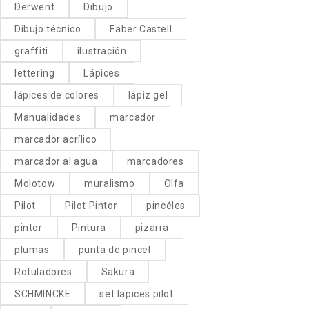
Derwent
Dibujo
Dibujo técnico
Faber Castell
graffiti
ilustración
lettering
Lápices
lápices de colores
lápiz gel
Manualidades
marcador
marcador acrílico
marcador al agua
marcadores
Molotow
muralismo
Olfa
Pilot
Pilot Pintor
pincéles
pintor
Pintura
pizarra
plumas
punta de pincel
Rotuladores
Sakura
SCHMINCKE
set lapices pilot