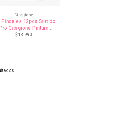
Giorgione
 Pinceles 12pcs Surtido
Pro Giorgione Pintura
lic,Acuarela,Gouache Con
$
13.990
Estuche
ultados