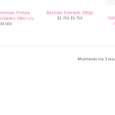
Premium Pintura
Bastidor Entelado 280gr
Set
 unidades 58ml c/u
$
2.750
-
$
5.750
34.000
Acry
Mostrando los 3 res