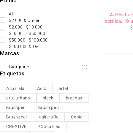
Precio
All
ArtSkills 
$2.000 & Under
acrílica, 18
$2.000 - $10.000
$
$10.001 - $50.000
$50.000 - $100.000
$100.000 & Over
Marcas
Giorgione
(1)
Etiquetas
Acuarela
Adix
artel
arte urbano
block
brochas
Brushpen
Brush pen
Bruynzeel
caligrafía
Copic
CREATIVE
Croqueras