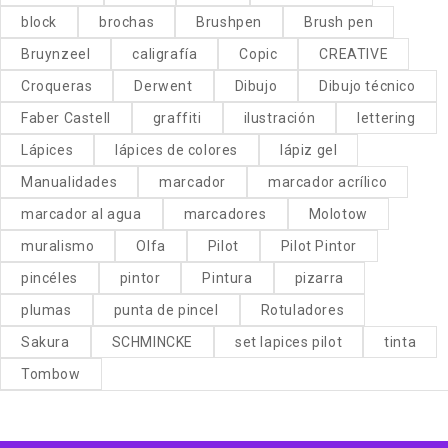
block
brochas
Brushpen
Brush pen
Bruynzeel
caligrafía
Copic
CREATIVE
Croqueras
Derwent
Dibujo
Dibujo técnico
Faber Castell
graffiti
ilustración
lettering
Lápices
lápices de colores
lápiz gel
Manualidades
marcador
marcador acrílico
marcador al agua
marcadores
Molotow
muralismo
Olfa
Pilot
Pilot Pintor
pincéles
pintor
Pintura
pizarra
plumas
punta de pincel
Rotuladores
Sakura
SCHMINCKE
set lapices pilot
tinta
Tombow