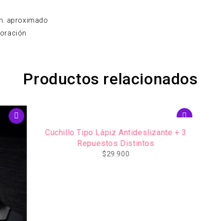
 cm. aproximado
coración
Productos relacionados
po Lápiz Antideslizante + 3
uestos Distintos
$
29.900