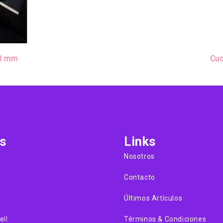
Cuchillo Rotativo para tela
mm
$
23.500
s
Links
Nosotros
Contacto
Últimos Artículos
ell
Términos & Condiciones