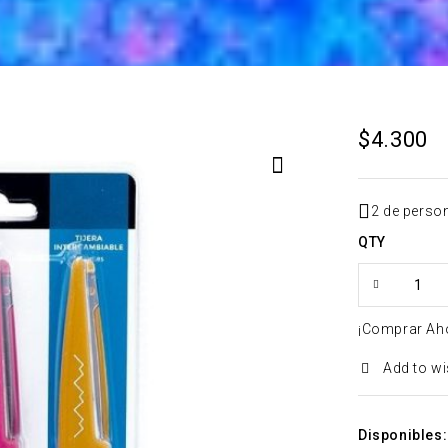
$
4.300
2 de perso
QTY
¡Comprar Ah
Add to wi
Disponibles: