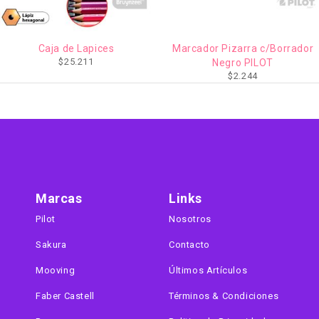
Caja de Lapices
Marcador Pizarra c/Borrador
$
25.211
Negro PILOT
$
2.244
Marcas
Links
Pilot
Nosotros
Sakura
Contacto
Mooving
Últimos Artículos
Faber Castell
Términos & Condiciones