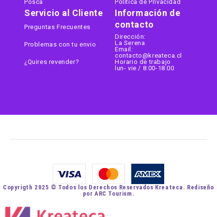
Posca
Politica de Privacidad
Servicio al Cliente
Información de
contacto
Preguntas Frecuentes
Dirección:
La Serena
Problemas con tu envio
Email:
contacto@kreateca.cl
¿Quires revender?
Horario de trabajo
lun- vie / 8:00-18:00
Copyrigth 2025 © Todos los Derechos Reservados Kreateca. Rediseño
por ARC Tourism.