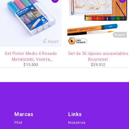
AGOTADO
Set Pintor Medio 4 Rosado
Set de 36 lápices acuarelables
Metalizado, Violeta
Bruynzeel
$
15.500
$
29.512
Metalizado, Azul Metalizado,
Verde Metalizado
Marcas
Links
Pilot
Nosotros