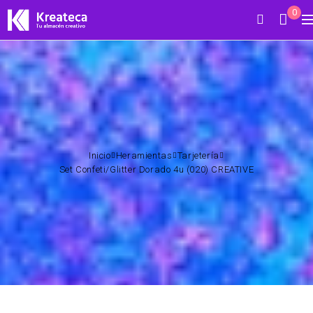
0
Inicio
Heramientas
Tarjetería
Set Confeti/Glitter Dorado 4u (020) CREATIVE