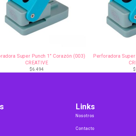
AGOTADO
uper Punch 1" Corazón (003)
Perforadora Super Punch 1"
CREATIVE
CREATIVE
$
6.494
$
7.500
s
Links
Nosotros
Contacto