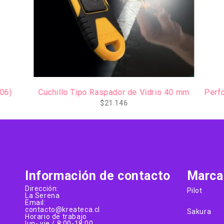
AGOTADO
AGOTADO
Cuchillo Tipo Raspador de Vidrio 40 mm
Perforadora S
$
21.146
Información de contacto
Marca
Dirección:
Pilot
La Serena
Email:
contacto@kreateca.cl
Sakura
Horario de trabajo
lun- vie / 8:00-18:00