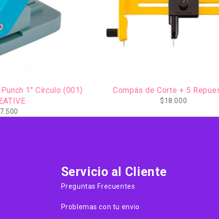
AGOTADO
 Círculo (001)
Compás de Corte + 5 Repuestos
$
18.000
Servicio al Cliente
Preguntas Frecuentes
Problemas con tu envio