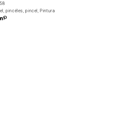
58
el
,
pincéles
,
pincel
,
Pintura