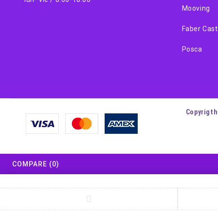
Mooving
Faber Cast
Posca
Copyrigth
COMPARE
(0)