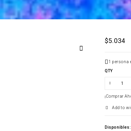
$
5.034
1 persona 
QTY
¡Comprar Ah
Add to wi
Disponibles: