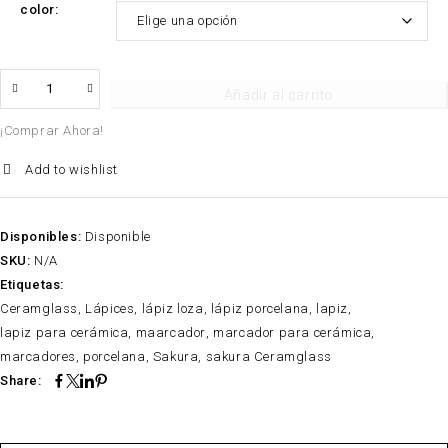
color
QTY
Añadir al carrito
¡Comprar Ahora!
Add to wishlist
Disponibles:
Disponible
SKU:
N/A
Etiquetas:
Ceramglass
,
Lápices
,
lápiz loza
,
lápiz porcelana
,
lapiz
,
lapiz para cerámica
,
maarcador
,
marcador para cerámica
,
marcadores
,
porcelana
,
Sakura
,
sakura Ceramglass
Share: