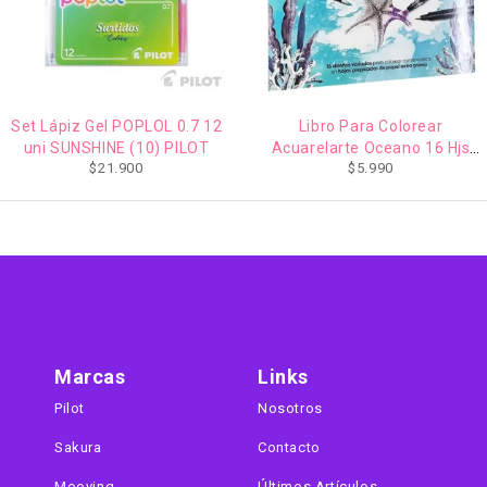
AGOTADO
Set Lápiz Gel POPLOL 0.7 12
Libro Para Colorear
uni SUNSHINE (10) PILOT
Acuarelarte Oceano 16 Hjs
$
21.900
$
5.990
Torre
Marcas
Links
Pilot
Nosotros
Sakura
Contacto
Mooving
Últimos Artículos