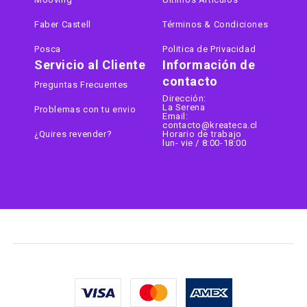
Faber Castell
Términos & Condiciones
Posca
Politica de Privacidad
Servicio al Cliente
Información de
contacto
Preguntas Frecuentes
Dirección:
La Serena
Problemas con tu envio
Email:
contacto@kreateca.cl
¿Quires revender?
Horario de trabajo
lun- vie / 8:00-18:00