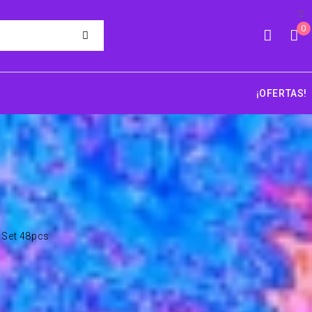
0
¡OFERTAS!
 Set 48pcs