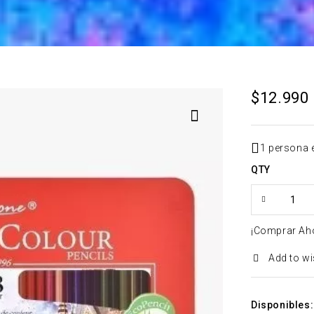
$
12.990
1 persona 
QTY
¡Comprar Ah
Add to wi
Disponibles: