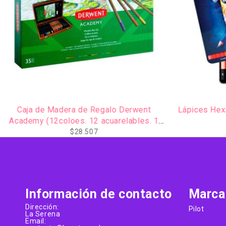
Caja de Madera de Regalo Derwent
Lápices Hexa
Academy (12coloes. 12 acuarelables. 1
pincel .6 sketching. Goma y sacapunta)
$
28.507
Información de contacto
Marca
Dirección:
Pilot
La Serena
Email: