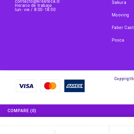
contacto@kreateca.cl
Sakura
Horario de trabajo
lun- vie / 8:00-18:00
Mooving
Faber Cast
Posca
Copyrigth
COMPARE
(0)