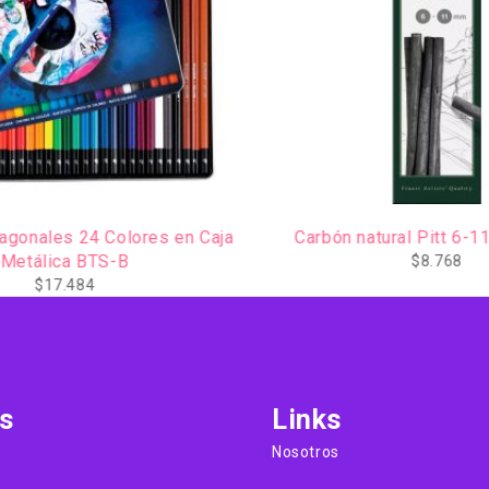
gonales 24 Colores en Caja
Carbón natural Pitt 6-1
Metálica BTS-B
$
8.768
$
17.484
s
Links
Nosotros