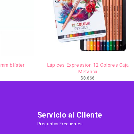
1mm blíster
Lápices Expression 12 Colores Caja
Metálica
$
8.666
Servicio al Cliente
Preguntas Frecuentes