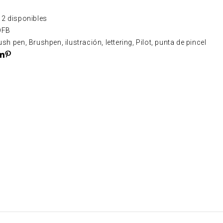
2 disponibles
DFB
ush pen
,
Brushpen
,
ilustración
,
lettering
,
Pilot
,
punta de pincel