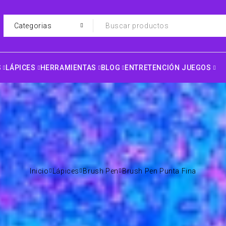
S
LÁPICES
HERRAMIENTAS
BLOG
ENTRETENCIÓN JUEGOS
Inicio
Lápices
Brush Pen
Brush Pen Punta Fina