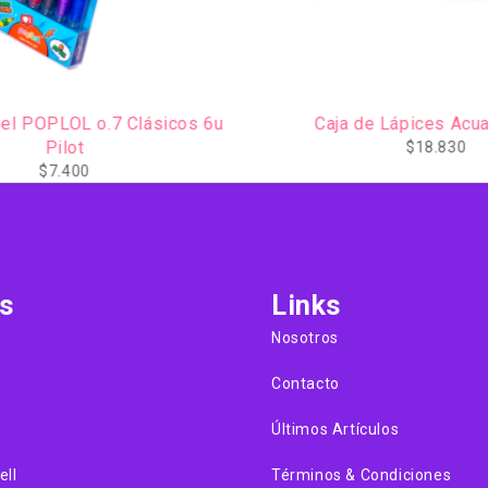
AGOTADO
PLOL o.7 Clásicos 6u
Caja de Lápices Acua
Pilot
$
18.830
$
7.400
s
Links
Nosotros
Contacto
Últimos Artículos
ell
Términos & Condiciones