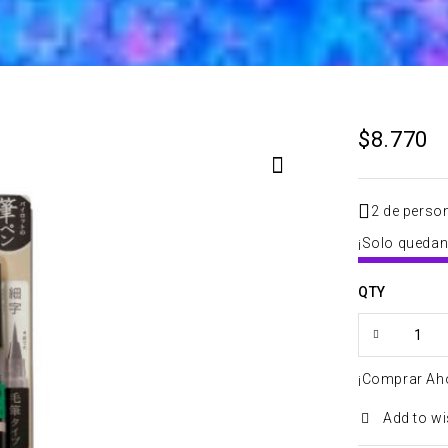
$
8.770
2 de perso
¡Solo quedan 
QTY
¡Comprar Ah
Add to wi