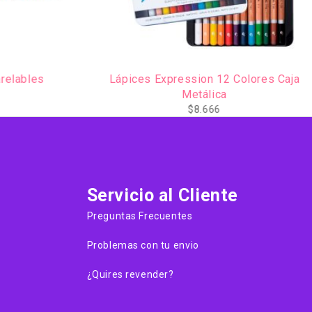
relables
Lápices Expression 12 Colores Caja
Metálica
$
8.666
Servicio al Cliente
Preguntas Frecuentes
Problemas con tu envio
¿Quires revender?