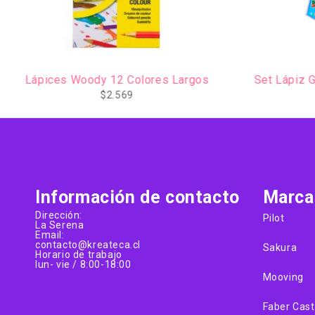
AGOTADO
Lápices Woody 12 Colores Largos
Set Lápiz Gel PO
$
2.569
Información de contacto
Marca
Dirección:
Pilot
La Serena
Email:
contacto@kreateca.cl
Sakura
Horario de trabajo
lun- vie / 8:00-18:00
Mooving
Faber Cast