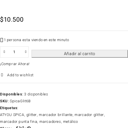
$
10.500
1 persona esta viendo en este minuto
QTY
Añadir al carrito
¡Comprar Ahora!
Add to wishlist
Disponibles:
3 disponibles
SKU:
SpicaGlit6B
Etiquetas:
ATYOU SPICA
,
glitter
,
marcador brillante
,
marcador glitter
,
marcador punta fina
,
marcadores
,
metálico