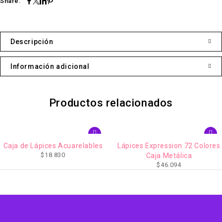
Share:
Descripción
Información adicional
Productos relacionados
Lápices Expression 72 Colores
Lápices Hexagonales 45
Caja Metálica
Colores en Caja Metálica
$
46.094
$
25.211
Animales