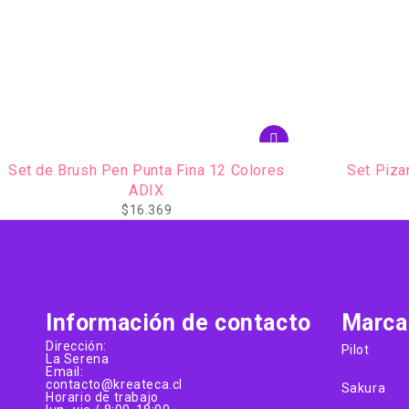
Set Pizarras y Marcadores Pilot
Set Pintor
$
10.900
Información de contacto
Marca
Dirección:
Pilot
La Serena
Email:
contacto@kreateca.cl
Sakura
Horario de trabajo