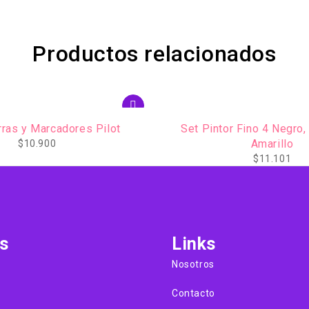
Productos relacionados
 Fino 4 Negro, Rojo, Azul,
Marcador Lettering Pe
Amarillo
$
7.543
$
11.101
s
Links
Nosotros
Contacto