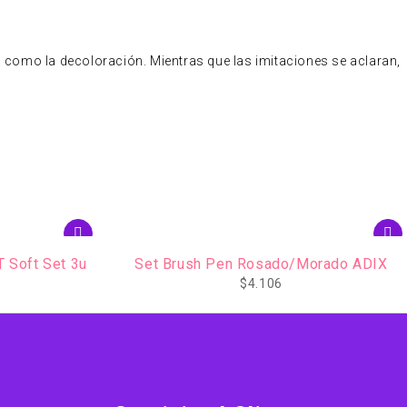
a como la decoloración. Mientras que las imitaciones se aclaran,
orado ADIX
Set Marcadores FRIXION 12 colores
$
21.716