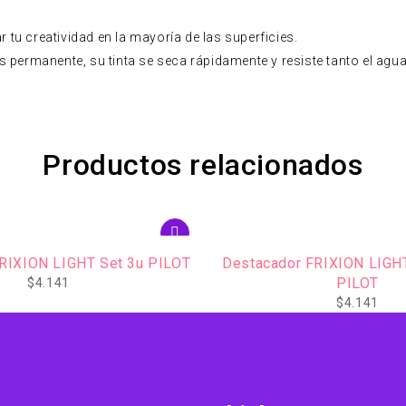
tu creatividad en la mayoría de las superficies.
s permanente, su tinta se seca rápidamente y resiste tanto el agu
Productos relacionados
FRIXION LIGHT Soft Set 3u
Set Brush Pen Rosado/M
PILOT
$
4.106
$
4.141