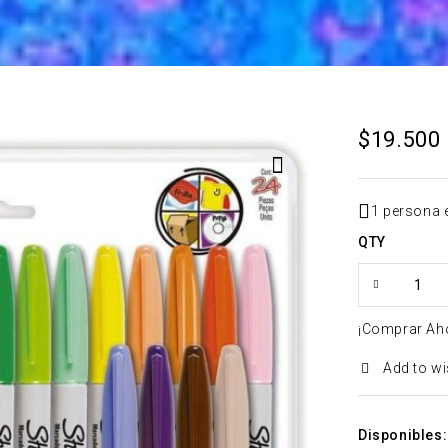
$
19.500
1 persona 
QTY
¡Comprar Ah
Add to wi
Disponibles: