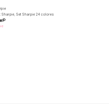
rpie
t Sharpie
,
Set Sharpie 24 colores
ie