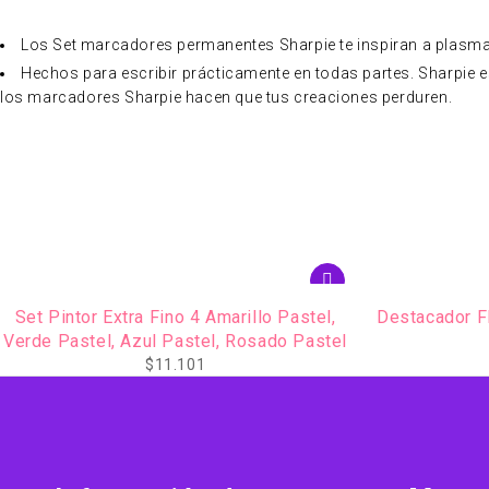
Los Set marcadores permanentes Sharpie te inspiran a plasmar 
Hechos para escribir prácticamente en todas partes. Sharpie e
los marcadores Sharpie hacen que tus creaciones perduren.
AGOTADO
Destacador FRIXION LIGHT Set 3u PILOT
Destacador 
$
4.141