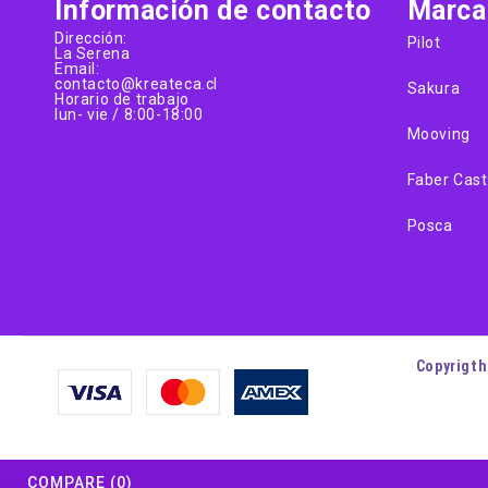
Información de contacto
Marca
Dirección:
Pilot
La Serena
Email:
contacto@kreateca.cl
Sakura
Horario de trabajo
lun- vie / 8:00-18:00
Mooving
Faber Cast
Posca
Copyrigth
COMPARE
(0)