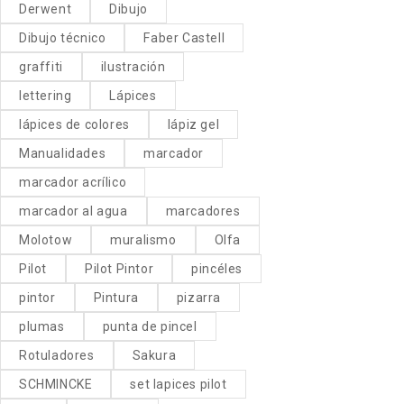
Derwent
Dibujo
Dibujo técnico
Faber Castell
graffiti
ilustración
lettering
Lápices
lápices de colores
lápiz gel
Manualidades
marcador
marcador acrílico
marcador al agua
marcadores
Molotow
muralismo
Olfa
Pilot
Pilot Pintor
pincéles
pintor
Pintura
pizarra
plumas
punta de pincel
Rotuladores
Sakura
SCHMINCKE
set lapices pilot