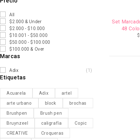
Precio
All
Set Marcado
$2.000 & Under
48 Colo
$2.000 - $10.000
$10.001 - $50.000
$
$50.000 - $100.000
$100.000 & Over
Marcas
Adix
(1)
Etiquetas
Acuarela
Adix
artel
arte urbano
block
brochas
Brushpen
Brush pen
Bruynzeel
caligrafía
Copic
CREATIVE
Croqueras