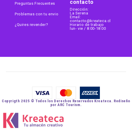
contacto
Preguntas Frecuentes
Dirección:
La Serena
Problemas con tu envio
Email:
contacto@kreateca.cl
¿Quires revender?
Horario de trabajo
lun- vie / 8:00-18:00
Copyrigth 2025 © Todos los Derechos Reservados Kreateca. Rediseño
por ARC Tourism.